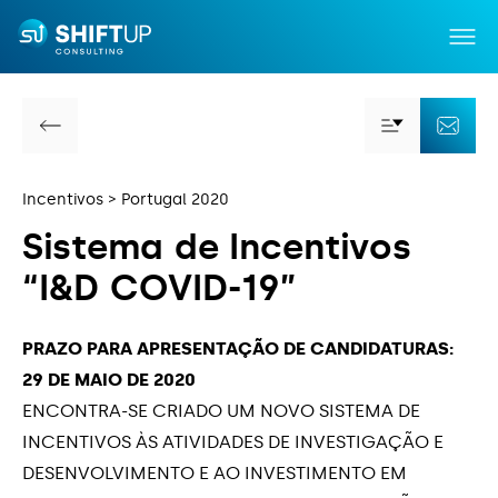
Portugal 2020
Contratação de Recursos Humanos
Voltar
Mais Por
Co
Altamente Qualificados
Incentivos
Portugal 2020
Estágio Emprego
S
i
s
t
e
m
a
d
e
I
n
c
e
n
t
i
v
o
s
Incentivos
Estágios Profissionais
“
I
&
D
C
O
V
I
D
-
1
9
”
Capacitação
I&DT - Projecto em CoPromoção
Serviços
PRAZO PARA APRESENTAÇÃO DE CANDIDATURAS:
29 DE MAIO DE 2020
IEFP | CONVERTE +
Notícias
ENCONTRA-SE CRIADO UM NOVO SISTEMA DE
INCENTIVOS ÀS ATIVIDADES DE INVESTIGAÇÃO E
Incentivos à Inovação Produtiva
Sobre Nós
DESENVOLVIMENTO E AO INVESTIMENTO EM