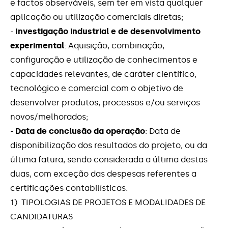
e factos observáveis, sem ter em vista qualquer
aplicação ou utilização comerciais diretas;
Medidas Excecionais de Apoio às Empresas -
Impacto do COVID-19
-
Investigação industrial e de desenvolvimento
experimental
: Aquisição, combinação,
Portugal 2020
configuração e utilização de conhecimentos e
capacidades relevantes, de caráter científico,
Programa +CO3SO Emprego
tecnológico e comercial com o objetivo de
desenvolver produtos, processos e/ou serviços
Programa de Apoio à Produção Nacional
novos/melhorados;
-
Data de conclusão da operação
: Data de
Projectos de I&DT Individuais
disponibilização dos resultados do projeto, ou da
última fatura, sendo considerada a última destas
Projetos de I&D em Co-Promoção
duas, com exceção das despesas referentes a
certificações contabilísticas.
Reabilitação Urbana
1) TIPOLOGIAS DE PROJETOS E MODALIDADES DE
CANDIDATURAS
Si2E (Portugal2020)