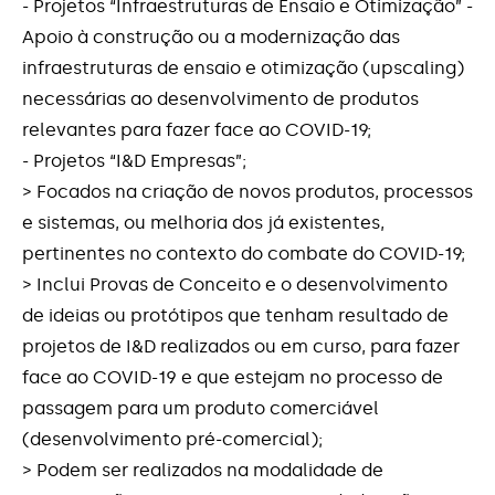
- Projetos “Infraestruturas de Ensaio e Otimização” -
Apoio à construção ou a modernização das
SIFIDE
infraestruturas de ensaio e otimização (upscaling)
necessárias ao desenvolvimento de produtos
Sistema de Incentivos - I&DT Projetos
Individuais
relevantes para fazer face ao COVID-19;
- Projetos “I&D Empresas”;
Sistema de Incentivos à “Inovação Produtiva
> Focados na criação de novos produtos, processos
COVID-19”
e sistemas, ou melhoria dos já existentes,
pertinentes no contexto do combate do COVID-19;
Sistema de Incentivos de apoio à Eficiência
> Inclui Provas de Conceito e o desenvolvimento
Energética nas Empresas
de ideias ou protótipos que tenham resultado de
projetos de I&D realizados ou em curso, para fazer
Sistema de Incentivos “I&D COVID-19”
face ao COVID-19 e que estejam no processo de
passagem para um produto comerciável
(desenvolvimento pré-comercial);
> Podem ser realizados na modalidade de