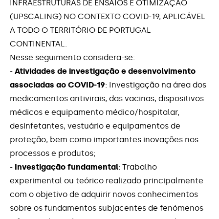
INFRAESTRUTURAS DE ENSAIOS E OTIMIZAÇÃO
Inovação Produtiva - PME's Peninsula de
Contactos
Setúbal LVT
(UPSCALING) NO CONTEXTO COVID-19, APLICÁVEL
A TODO O TERRITÓRIO DE PORTUGAL
Internacionalização de PME’s
CONTINENTAL.
Nesse seguimento considera-se:
Medida de Apoio aos Projetos – Impacto
-
Atividades de investigação e desenvolvimento
COVID 19
associadas ao COVID-19
: Investigação na área dos
medicamentos antivirais, das vacinas, dispositivos
Medida Estágios Profissionais
médicos e equipamento médico/hospitalar,
desinfetantes, vestuário e equipamentos de
Medidas de Apoio às Empresas Impacto do
COVID-19 - Linhas de Crédito
proteção, bem como importantes inovações nos
processos e produtos;
Medidas de Apoio às Microempresas –
-
Investigação fundamental
: Trabalho
Programa ADAPTAR
experimental ou teórico realizado principalmente
com o objetivo de adquirir novos conhecimentos
Medidas de Apoio às PME – Programa
sobre os fundamentos subjacentes de fenómenos
ADAPTAR