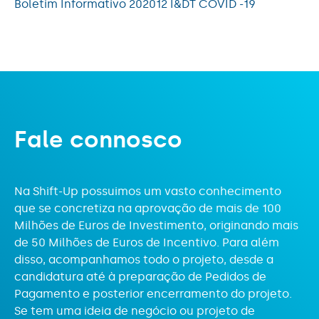
Boletim Informativo 202012 I&DT COVID -19
F
a
l
e
c
o
n
n
o
s
c
o
Na Shift-Up possuimos um vasto conhecimento
que se concretiza na aprovação de mais de 100
Milhões de Euros de Investimento, originando mais
de 50 Milhões de Euros de Incentivo. Para além
disso, acompanhamos todo o projeto, desde a
candidatura até à preparação de Pedidos de
Pagamento e posterior encerramento do projeto.
Se tem uma ideia de negócio ou projeto de