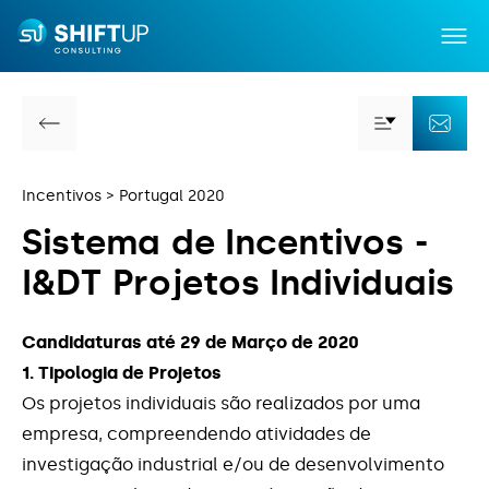
Portugal 2020
Contratação de Recursos Humanos
Voltar
Mais Por
Co
Altamente Qualificados
Incentivos
Portugal 2020
Estágio Emprego
S
i
s
t
e
m
a
d
e
I
n
c
e
n
t
i
v
o
s
-
Incentivos
Estágios Profissionais
I
&
D
T
P
r
o
j
e
t
o
s
I
n
d
i
v
i
d
u
a
i
s
Capacitação
I&DT - Projecto em CoPromoção
Serviços
Candidaturas até 29 de Março de 2020
1. Tipologia de Projetos
IEFP | CONVERTE +
Notícias
Os projetos individuais são realizados por uma
empresa, compreendendo atividades de
Incentivos à Inovação Produtiva
Sobre Nós
investigação industrial e/ou de desenvolvimento