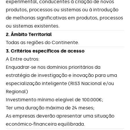
experimental, conducentes à criação de novos
Inovação Produtiva - PME's Peninsula de
Contactos
Setúbal LVT
produtos, processos ou sistemas ou à introdução
de melhorias significativas em produtos, processos
Internacionalização de PME’s
ou sistemas existentes.
2. Âmbito Territorial
Medida de Apoio aos Projetos – Impacto
Todas as regiões do Continente.
COVID 19
3. Critérios específicos de acesso
A Entre outros:
Medida Estágios Profissionais
Enquadrar-se nos domínios prioritários da
estratégia de investigação e inovação para uma
Medidas de Apoio às Empresas Impacto do
COVID-19 - Linhas de Crédito
especialização inteligente (RIS3 Nacional e/ou
Regional)
Medidas de Apoio às Microempresas –
Investimento mínimo elegível de 100.000€;
Programa ADAPTAR
Ter uma duração máxima de 24 meses;
As empresas deverão apresentar uma situação
Medidas de Apoio às PME – Programa
económico-financeira equilibrada.
ADAPTAR