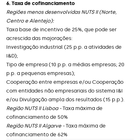
6. Taxa de cofinanciamento
Regiões menos desenvolvidas NUTS II (Norte,
SIFIDE
Centro e Alentejo):
Taxa base de incentivo de 25%, que pode ser
Sistema de Incentivos - I&DT Projetos
Individuais
acrescida das majorações:
Investigação industrial (25 p.p. a atividades de
Sistema de Incentivos à “Inovação Produtiva
I&D);
COVID-19”
Tipo de empresa (10 p.p. a médias empresas; 20
p.p. a pequenas empresas);
Sistema de Incentivos de apoio à Eficiência
Cooperação entre empresas e/ou Cooperação
Energética nas Empresas
com entidades não empresariais do sistema I&I
Sistema de Incentivos “I&D COVID-19”
e/ou Divulgação ampla dos resultados (15 p.p.).
Região NUTS II Lisboa -
Taxa máxima de
cofinanciamento de 50%
Região NUTS II Algarve -
Taxa máxima de
cofinanciamento de 62%