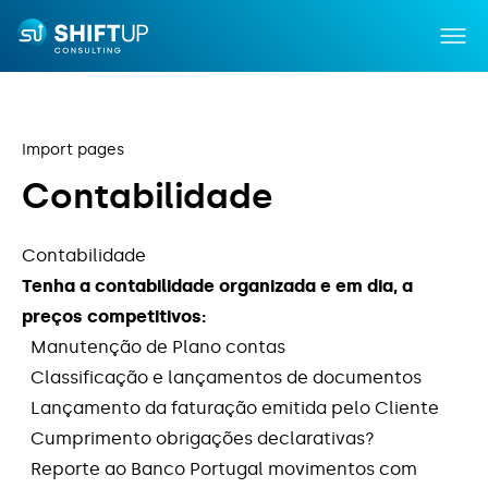
Import pages
C
o
n
t
a
b
i
l
i
d
a
d
e
Incentivos
Contabilidade
Tenha a contabilidade organizada e em dia, a
Capacitação
preços competitivos:
Serviços
Manutenção de Plano contas
Classificação e lançamentos de documentos
Notícias
Lançamento da faturação emitida pelo Cliente
Cumprimento obrigações declarativas?
Sobre Nós
Reporte ao Banco Portugal movimentos com