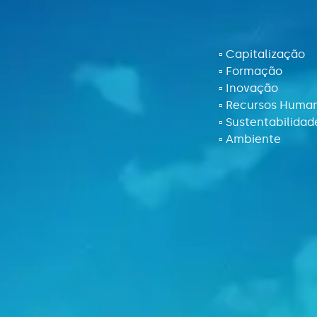
▫️ Capitalização
▫️ Formação
▫️ Inovação
▫️ Recursos Huma
▫️ Sustentabilidad
▫️ Ambiente