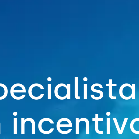
p
e
c
i
a
l
i
s
t
a
m
i
n
c
e
n
t
i
v