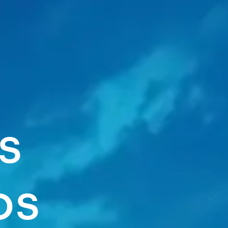
s
o
s