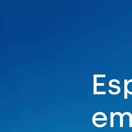
E
s
e