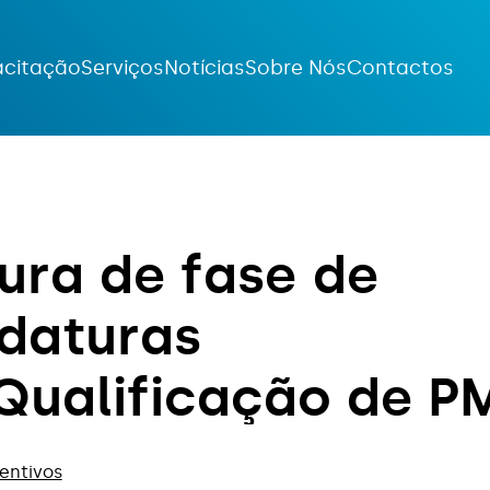
citação
Serviços
Notícias
Sobre Nós
Contactos
u
r
a
d
e
f
a
s
e
d
e
d
a
t
u
r
a
s
Q
u
a
l
i
f
i
c
a
ç
ã
o
d
e
P
entivos