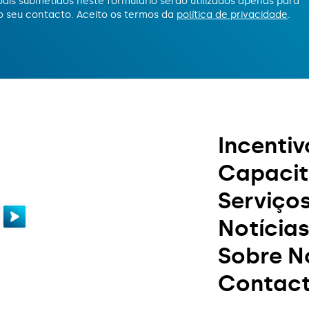
ais submetidos neste formulário serão utilizados apenas para
o seu contacto. Aceito os termos da
política de privacidade
.
Incentiv
Capaci
Serviço
Notícia
Sobre N
Contac