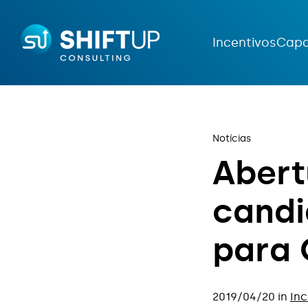
Incentivos
Capa
Notícias
A
b
e
r
t
c
a
n
d
i
p
a
r
a
2019/04/20 in
Inc