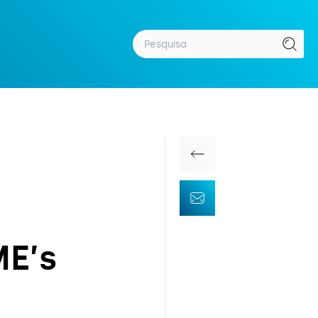
Voltar
Contacte-nos
M
E
’
s