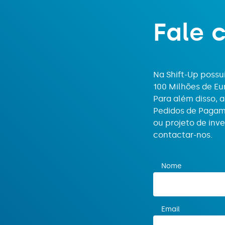
F
a
l
e
Na Shift-Up poss
100 Milhões de Eu
Para além disso,
Pedidos de Pagame
ou projeto de inv
contactar-nos.
Nome
Email