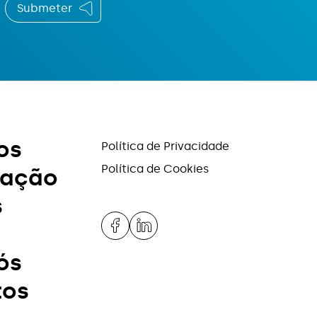
Submeter
os
Política de Privacidade
Política de Cookies
tação
s
s
ós
tos