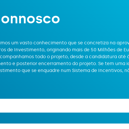
c
o
n
n
o
s
c
o
uimos um vasto conhecimento que se concretiza na apro
ros de Investimento, originando mais de 50 Milhões de Eu
 acompanhamos todo o projeto, desde a candidatura até 
nto e posterior encerramento do projeto. Se tem uma i
estimento que se enquadre num Sistema de Incentivos, n