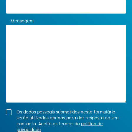
Mensagem
Os dados pessoais submetidos neste formulário
serão utilizados apenas para dar resposta ao seu
contacto. Aceito os termos da
política de
privacidade
.