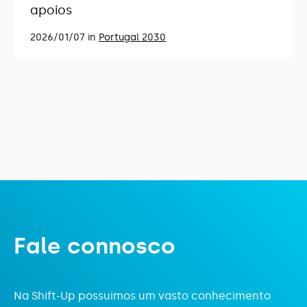
apoios
2026/01/07 in
Portugal 2030
F
a
l
e
c
o
n
n
o
s
c
o
Na Shift-Up possuimos um vasto conhecimento