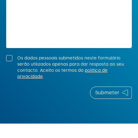
Sistema de Incentivos de Base Territorial
Alentejo 2026
Sistema de Incentivos de Base Territorial
Norte por CIMs
Os dados pessoais submetidos neste formulário
Sistema de Incentivos de Base Territorial –
serão utilizados apenas para dar resposta ao seu
Algarve
contacto. Aceito os termos da
política de
privacidade
.
Sistema de Incentivos de Base Territorial –
Tecnologias do Espaço
Submeter
SITCE - Economia Circular
SITCE - Eficiência Energética e
Descarbonização