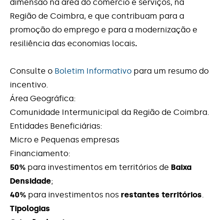
dimensão na área do comércio e serviços, na
Contactos
Região de Coimbra, e que contribuam para a
Criação de Emprego e
Microempreendedorismo
promoção do emprego e para a modernização e
resiliência das economias locais
.
Diversificação da produção de energia a
partir de fontes de energia renovável
Consulte o
Boletim Informativo
para um resumo do
incentivo.
Economia Circular (SI)
Área Geográfica:
Comunidade Intermunicipal da Região de Coimbra.
Estágios +TALENTO
Entidades Beneficiárias:
Micro e Pequenas empresas
Estágios Iniciar
Financiamento:
50%
para investimentos em territórios de
Baixa
I&D&I Empresarial- Operações em
Copromoção
Densidade
;
40%
para investimentos nos
restantes territórios
.
Inovação Produtiva - Territórios de Baixa
Tipologias
Densidade