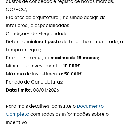
custos de conceção e registo de novas marcas;
ao Conhecimento
CC/ROC;
Projetos de arquitetura (incluindo design de
SIBT - Algarve - Inovação e modernização
para o aumento da produção e Criação de
interiores) e especialidades.
novas empresas e negócios
Condições de Elegibilidade:
Deter no
mínimo 1 posto
de trabalho remunerado, a
SICE - Inovação Produtiva - Regime
tempo integral;
Contratual de Investimento
Prazo de execução
máximo de 18 meses
;
Mínimo de investimento:
10 000€
SICE - Inovação Produtiva - STEP Digital e
Biotecnologia
Máximo de investimento:
50 000€
Período de Candidaturas:
SICE – Qualificação das PME - Operações
Data limite:
08/01/2026
Individuais
Para mais detalhes, consulte o
Documento
SIID - I&D Empresarial - Regime Contratual
Completo
com todas as informações sobre o
de Investimento
incentivo.