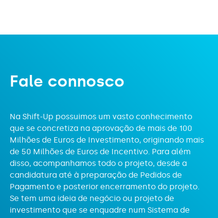
SIID - I&D&I Empresarial - STEP Digital e
Biotecnologia
SIID - Proteção da propriedade intelectual e
industrial
SIID – I&D Empresarial - Operações
F
a
l
e
c
o
n
n
o
s
c
o
Individuais e em Copromoção
SIID – I&D Empresarial - Operações
Na Shift-Up possuimos um vasto conhecimento
Individuais ou em Copromoção – Roteiros
que se concretiza na aprovação de mais de 100
Tecnológicos Big Science
Milhões de Euros de Investimento, originando mais
de 50 Milhões de Euros de Incentivo. Para além
SIID – I&D Empresarial - Projetos
disso, acompanhamos todo o projeto, desde a
Demonstradores Individuais e em
candidatura até à preparação de Pedidos de
Copromoção
Pagamento e posterior encerramento do projeto.
Se tem uma ideia de negócio ou projeto de
SIID – Internacionalização de I&D –
investimento que se enquadre num Sistema de
Operações de I&D industrial à escala