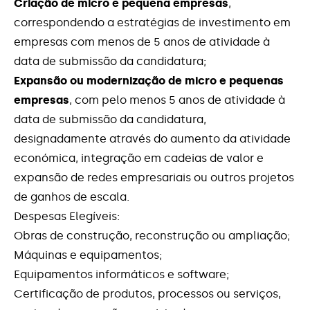
Criação de micro e pequena empresas
,
correspondendo a estratégias de investimento em
Inovação Produtiva 2026
empresas com menos de 5 anos de atividade à
data de submissão da candidatura;
Internacionalização
Expansão ou modernização de micro e pequenas
empresas
, com pelo menos 5 anos de atividade à
Internacionalização das PME
data de submissão da candidatura,
designadamente através do aumento da atividade
Linha Qualificação da Oferta
económica, integração em cadeias de valor e
expansão de redes empresariais ou outros projetos
Medida +EMPREGO
de ganhos de escala.
Despesas Elegíveis:
Medida Emprego +TALENTO
Obras de construção, reconstrução ou ampliação;
Rotas Regionais de Património Cultural
Máquinas e equipamentos;
(“Rotas do Norte”)
Equipamentos informáticos e software;
Certificação de produtos, processos ou serviços,
SI Empreendedorismo Qualificado Associado