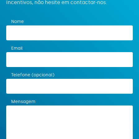
Incentivos, não hesite em contactar-nos.
europeia
Sistema de Incentivos de Base Territorial - ITI
Nome
CIM da Região Beiras e Serra da Estrela –
Comércio e Serviços
Email
Sistema de Incentivos de Base Territorial - ITI
CIM da Região de Coimbra – Comércio e
Serviços
Telefone (opcional)
Sistema de Incentivos de Base Territorial - ITI
CIM da Região de Leiria – Comércio e
Serviços
Mensagem
Sistema de Incentivos de Base Territorial - ITI
CIM do Oeste – Comércio e Serviços
Sistema de Incentivos de Base Territorial - ITI
CIM do Oeste – Indústria